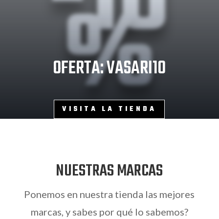
-10
%
OFERTA: VASARI10
VISITA LA TIENDA
NUESTRAS MARCAS
Ponemos en nuestra tienda las mejores
marcas, y sabes por qué lo sabemos?